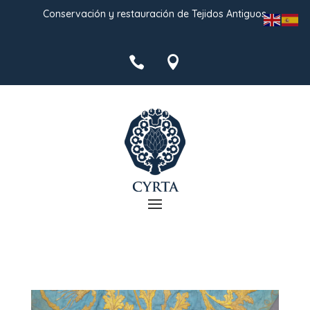
Conservación y restauración de Tejidos Antiguos

