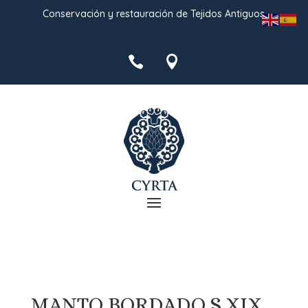
Conservación y restauración de Tejidos Antiguos


MANTO BORDADO S.XIX.