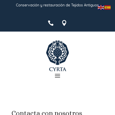
Conservación y restauración de Tejidos Antiguos


Contacta con nosotros